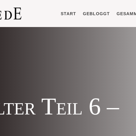
START
GEBLOGGT
GESAM
lter Teil 6 –