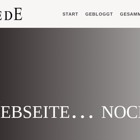
START
GEBLOGGT
GESAM
ebseite… noc