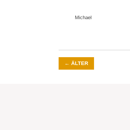
Michael
←
ÄLTER