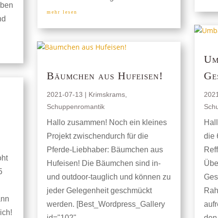
iben
mehr lesen
nd
Um
Bäumchen aus Hufeisen!
Ge
2021-07-13
|
Krimskrams
,
202
Schuppenromantik
Sch
Hallo zusammen! Noch ein kleines
Hal
Projekt zwischendurch für die
die
Pferde-Liebhaber: Bäumchen aus
Reff
ht
Hufeisen! Die Bäumchen sind in-
Über
5
und outdoor-tauglich und können zu
Gese
jeder Gelegenheit geschmückt
Rahm
ann
werden. [Best_Wordpress_Gallery
aufr
ich!
id="102"...
den