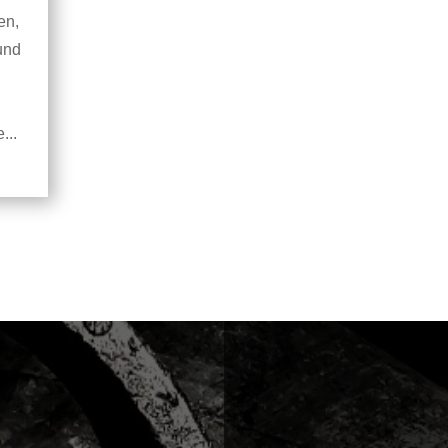
en,
und
...