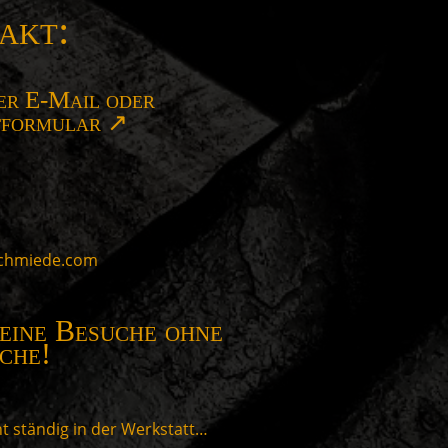
akt:
er E-Mail oder
tformular ↗
schmiede.com
keine Besuche ohne
che!
ht ständig in der Werkstatt…