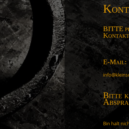
Kont
BITTE p
Kontak
E-Mail:
info@klein
Bitte 
Abspra
Bin halt nic