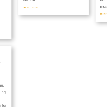
muss
mehr lesen
mehr
e
ne,
Ring
 für