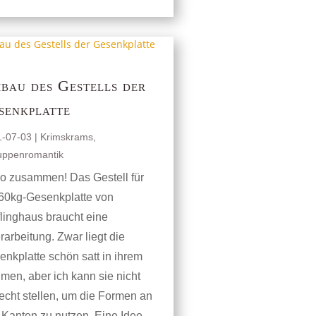
bau des Gestells der
senkplatte
1-07-03
|
Krimskrams
,
uppenromantik
lo zusammen! Das Gestell für
 60kg-Gesenkplatte von
linghaus braucht eine
arbeitung. Zwar liegt die
nkplatte schön satt in ihrem
en, aber ich kann sie nicht
echt stellen, um die Formen an
 Kanten zu nutzen. Eine Idee