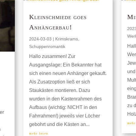
Kleinschmiede goes
Mi
Anhängerbau!
202
Werk
2024-03-03
|
Krimskrams
,
Hal
Schuppenromantik
Werk
Hallo zusammen! Zur
Jewe
Ausgangslage: Ein Bekannter hat
und
sich einen neuen Anhänger gekauft.
Mult
Als Zusatzoption ließ er sich
eing
Staukästen montieren. Dazu
Bra
wurden in den Kastenrahmen des
zu d
Aufbaus (wichtig: NICHT in den
er
Holz
Fahrrahmen!) jeweils vier Löcher
mehr
gebohrt und die Kästen an...
n
mehr lesen