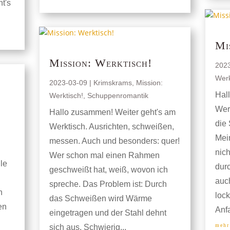
t's
Mi
Mission: Werktisch!
202
Werk
2023-03-09
|
Krimskrams
,
Mission:
Hal
Werktisch!
,
Schuppenromantik
Wer
Hallo zusammen! Weiter geht's am
die
Werktisch. Ausrichten, schweißen,
Mei
messen. Auch und besonders: quer!
nich
Wer schon mal einen Rahmen
le
dur
geschweißt hat, weiß, wovon ich
auch
spreche. Das Problem ist: Durch
n
loc
das Schweißen wird Wärme
en
Anfa
eingetragen und der Stahl dehnt
mehr
sich aus. Schwierig...