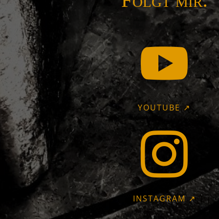
Folgt mir:

YOUTUBE ↗

INSTAGRAM ↗