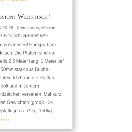
ssion: Werktisch!
3-06-26
|
Krimskrams
,
Mission:
tisch!
,
Schuppenromantik
lo zusammen! Endspurt am
tisch: Die Platten sind da!
ils 2,5 Meter lang, 1 Meter tief
 50mm stark aus Buche-
iplex! Ich habe die Platten
eölt und mit einem
ndzeichen versehen. Mal kurz
en Gewichten (grob): - 2x
platte je ca. 75kg, 150kg...
 lesen