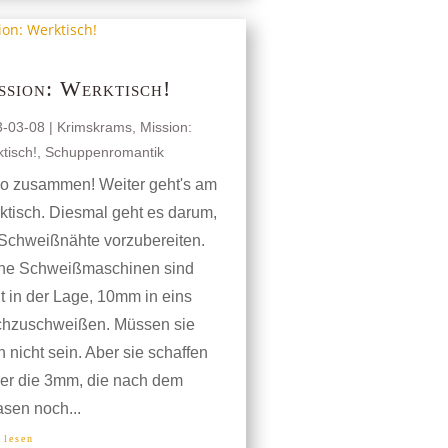
ssion: Werktisch!
3-03-08
|
Krimskrams
,
Mission:
tisch!
,
Schuppenromantik
lo zusammen! Weiter geht's am
ktisch. Diesmal geht es darum,
 Schweißnähte vorzubereiten.
ne Schweißmaschinen sind
t in der Lage, 10mm in eins
chzuschweißen. Müssen sie
 nicht sein. Aber sie schaffen
ker die 3mm, die nach dem
sen noch...
 lesen